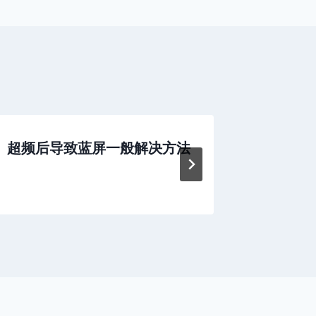
超频后导致蓝屏一般解决方法
使用一
死机一