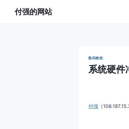
跳
付强的网站
到
内
容
数码教程
系统硬件
付强
（108.187.15