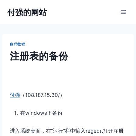
跳
付强的网站
到
内
容
数码教程
注册表的备份
付强
（108.187.15.30/）
在windows下备份
进入系统桌面，在“运行”栏中输入regedit打开注册