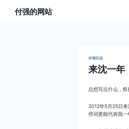
跳
付强的网站
到
内
容
付强日志
来沈一年
总想写点什么，祭
2012年5月2
些词更能代表我一