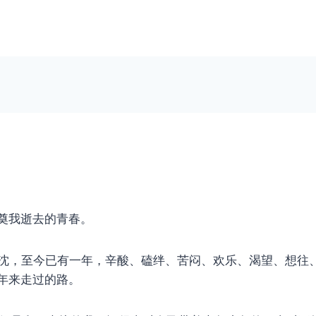
奠我逝去的青春。
5日来沈，至今已有一年，辛酸、磕绊、苦闷、欢乐、渴望、想往
年来走过的路。