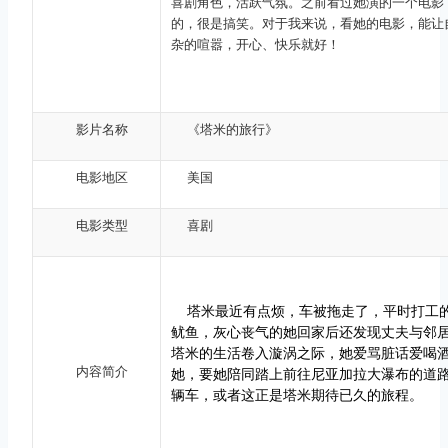
喜剧角色，活跃气氛。之前看过她演的一个电影
的，很是搞笑。对于我来说，看她的电影，能让
杂的喧嚣，开心、快乐就好！
影片名称
《塔米的旅行》
电影地区
美国
电影类型
喜剧
塔米最近有点烦，车被拖走了，平时打工
鱿鱼，灰心丧气的她回家后还发现丈夫与邻
塔米的生活卷入漩涡之际，她爱骂脏话爱喝
内容简介
她，要她陪同踏上前往尼亚加拉大瀑布的道
辆车，或者这正是塔米期待已久的旅程。