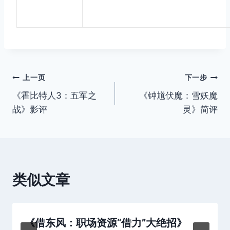
文
上一页
下一步
《霍比特人3：五军之
《钟馗伏魔：雪妖魔
章
战》影评
灵》简评
导
航
类似文章
《借东风：职场资源“借力”大绝招》