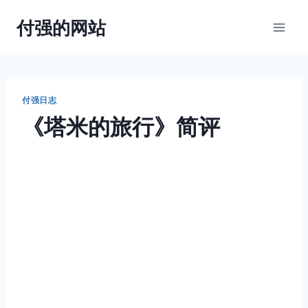
跳
付强的网站
到
内
容
付强日志
《塔米的旅行》简评