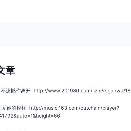
文章
离开 http://www.201980.com/lizhi/rsganwu/184
样 http://music.163.com/outchain/player?
41792&auto=1&height=66