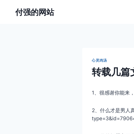
跳
付强的网站
到
内
容
心灵鸡汤
转载几篇
1、很感谢你能来，不遗憾你
2、什么才是男人真爱你的模
type=3&id=7906