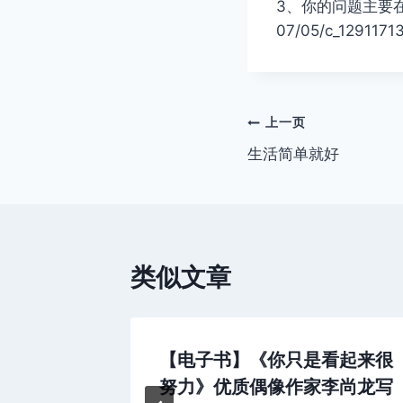
3、你的问题主要在于想得太
07/05/c_1291171
文
上一页
生活简单就好
章
导
航
类似文章
志明3
【电子书】《你只是看起来很
努力》优质偶像作家李尚龙写