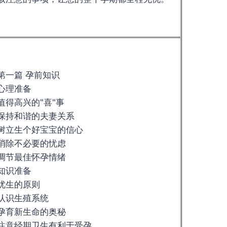
第一篇 孕前知识
心理准备
值得高兴的"喜"事
保持和谐的夫妻关系
树立生个好宝宝的信心
消除不必要的忧虑
调节最佳怀孕情绪
知识准备
优生的原则
认识生殖系统
孕育新生命的奥秘
注意经期卫生有利于受孕