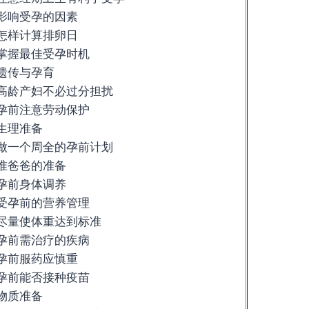
影响受孕的因素
怎样计算排卵日
掌握最佳受孕时机
遗传与孕育
高龄产妇不必过分担扰
孕前注意劳动保护
生理准备
做一个周全的孕前计划
准爸爸的准备
孕前身体调养
受孕前的营养管理
尽量使体重达到标准
孕前需治疗的疾病
孕前服药应慎重
孕前能否接种疫苗
物质准备