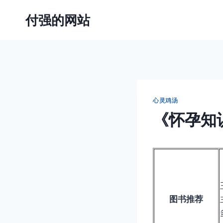
跳
付强的网站
到
内
容
心灵鸡汤
《怀孕知
图书推荐