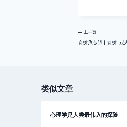
文
上一页
春娇救志明｜春娇与志
章
导
航
类似文章
亲荐：根
心理学是人类最伟入的探险
哲学，