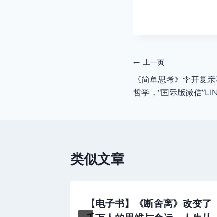
文
上一页
《简单思考》李开复亲
章
哲学，“国际版微信”LI
导
航
类似文章
？
【电子书】《断舍离》改变了