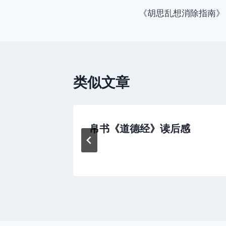
《胡思乱想消除指南》
章
导
航
类似文章
》
帛书《道德经》读后感