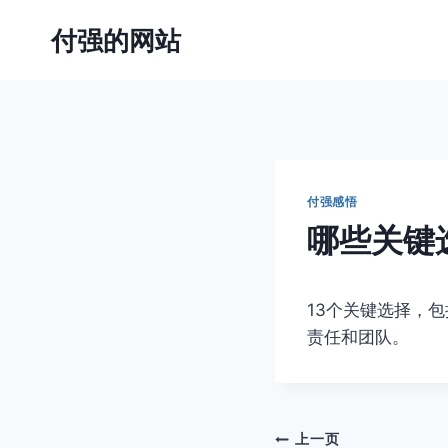
跳
付强的网站
到
内
容
付强感悟
哪些关键
13个关键选择，
责任和团队。
文
上一页