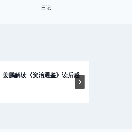
日记
姜鹏解读《资治通鉴》读后感
《开窍