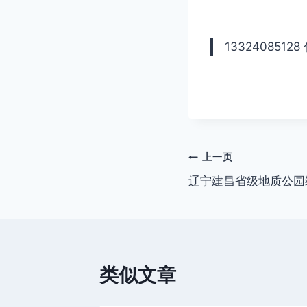
13324085128
文
上一页
辽宁建昌省级地质公园
章
导
航
类似文章