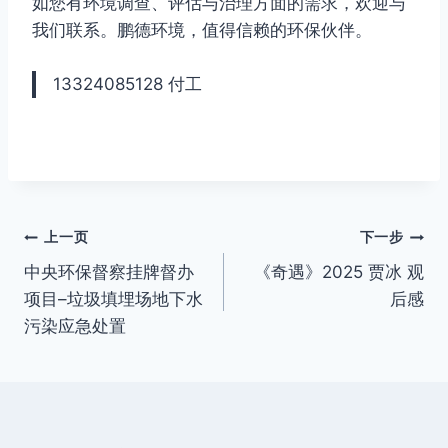
如您有环境调查、评估与治理方面的需求，欢迎与
我们联系。鹏德环境，值得信赖的环保伙伴。
13324085128 付工
文
上一页
下一步
中央环保督察挂牌督办
《奇遇》2025 贾冰 观
章
项目–垃圾填埋场地下水
后感
导
污染应急处置
航