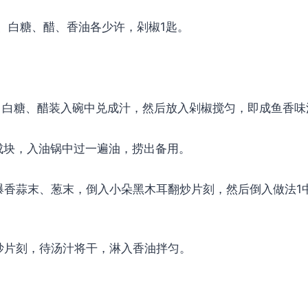
、白糖、醋、香油各少许，剁椒1匙。
、白糖、醋装入碗中兑成汁，然后放入剁椒搅匀，即成鱼香味
成块，入油锅中过一遍油，捞出备用。
爆香蒜末、葱末，倒入小朵黑木耳翻炒片刻，然后倒入做法1
炒片刻，待汤汁将干，淋入香油拌匀。