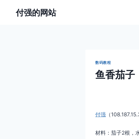
跳
付强的网站
到
内
容
数码教程
鱼香茄子
付强
（108.187.15
材料：茄子2根，