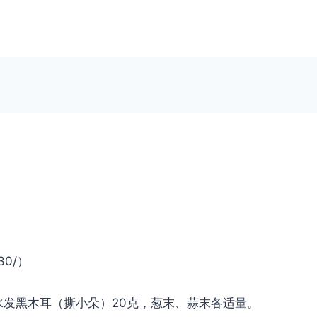
.30/）
水发黑木耳（撕小朵）20克，葱末、蒜末各适量。