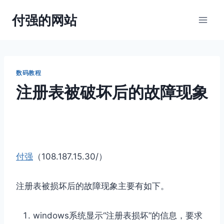
跳
付强的网站
到
内
容
数码教程
注册表被破坏后的故障现象
付强
（108.187.15.30/）
注册表被损坏后的故障现象主要有如下。
windows系统显示“注册表损坏”的信息，要求