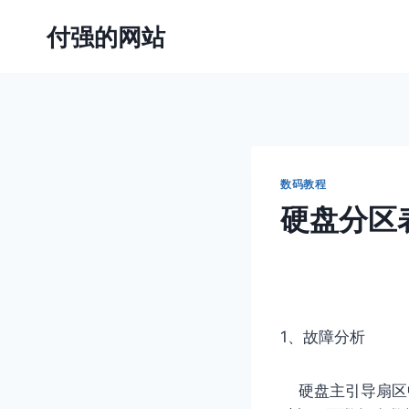
跳
付强的网站
到
内
容
数码教程
硬盘分区
1、故障分析
硬盘主引导扇区中