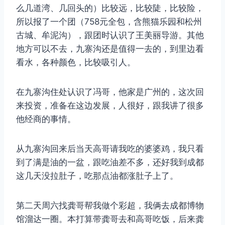
么几道湾、几回头的）比较远，比较陡，比较险，
所以报了一个团（758元全包，含熊猫乐园和松州
古城、牟泥沟），跟团时认识了王美丽导游。其他
地方可以不去，九寨沟还是值得一去的，到里边看
看水，各种颜色，比较吸引人。
在九寨沟住处认识了冯哥，他家是广州的，这次回
来投资，准备在这边发展，人很好，跟我讲了很多
他经商的事情。
从九寨沟回来后当天高哥请我吃的婆婆鸡，我只看
到了满是油的一盆，跟吃油差不多，还好我到成都
这几天没拉肚子，吃那点油都涨肚子上了。
第二天周六找龚哥帮我做个彩超，我俩去成都博物
馆溜达一圈。本打算带龚哥去和高哥吃饭，后来龚