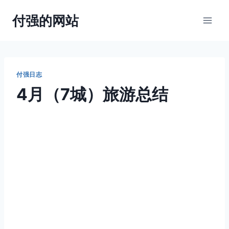
跳
付强的网站
到
内
容
付强日志
4月（7城）旅游总结