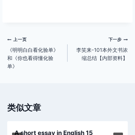
文
上一页
下一步
《明明白白看化验单》
李笑来-101本外文书浓
章
和《你也看得懂化验
缩总结【内部资料】
导
单》
航
类似文章
A short essay in English 15