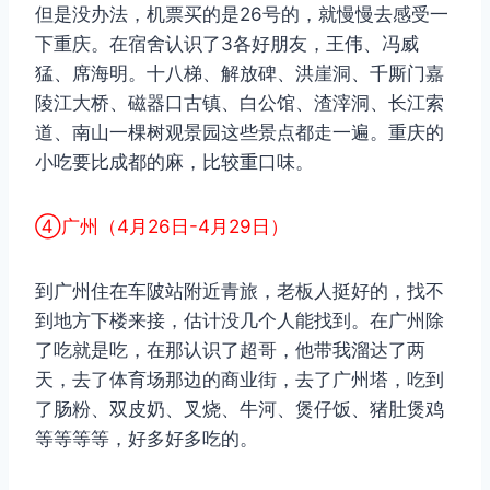
但是没办法，机票买的是26号的，就慢慢去感受一
下重庆。在宿舍认识了3各好朋友，王伟、冯威
猛、席海明。十八梯、解放碑、洪崖洞、千厮门嘉
陵江大桥、磁器口古镇、白公馆、渣滓洞、长江索
道、南山一棵树观景园这些景点都走一遍。重庆的
小吃要比成都的麻，比较重口味。
④广州（4月26日-4月29日）
到广州住在车陂站附近青旅，老板人挺好的，找不
到地方下楼来接，估计没几个人能找到。在广州除
了吃就是吃，在那认识了超哥，他带我溜达了两
天，去了体育场那边的商业街，去了广州塔，吃到
了肠粉、双皮奶、叉烧、牛河、煲仔饭、猪肚煲鸡
等等等等，好多好多吃的。