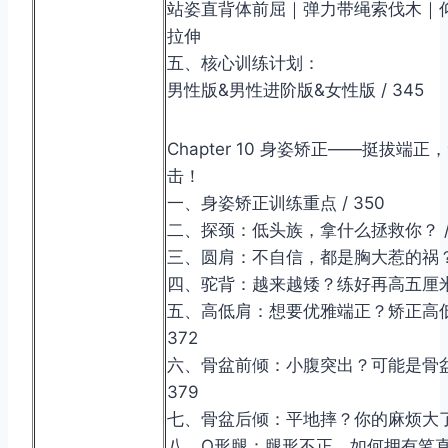
站姿直背体前屈｜弹力带绳索伐木｜
拉伸
五、核心训练计划：
男性版&男性进阶版&女性版 / 345
Chapter 10 身姿矫正——挺拔端正
击！
一、身姿矫正训练重点 / 350
二、探颈：低头族，拿什么拯救你？ / 
三、圆肩：不自信，都是胸大惹的祸？ /
四、驼背：越来越矮？练好再高五厘米！
五、高低肩：想要优雅端正？矫正高低
372
六、骨盆前倾：小腹突出？可能是骨盆
379
七、骨盆后倾：平地摔？你的麻烦大了！ 
八、O形腿：腿形不正，如何拥有笔