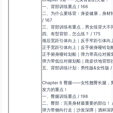
一、背部训练重点 / 166
二、为什么要练背：身姿健康，身材
/ 167
三、背部训练有重点，男女练背大不同 /
四、有型背部，怎么练？ / 175
颈后宽距引体向上｜反手窄距引体向
正手宽距引体向上｜反手俯身哑铃划
正手俯身哑铃划船｜弹力带高位对握
弹力带低位对握划船｜跪姿伏地背部
五、背部训练计划：男性版&女性版 / 
Chapter 6 臀腿——女性翘臀长腿
发力的重点！
一、臀腿训练重点 / 198
二、臀部：完美身材最重要的部位！ / 
弹力带侧向行走｜沙发深蹲｜酒杯深