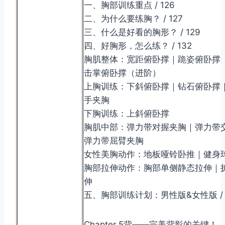
一、胸部训练重点 / 126
二、为什么要练胸？ / 127
三、什么是好看的胸形？ / 129
四、好胸形，怎么练？ / 132
胸肌整体：宽距俯卧撑｜跪姿俯卧撑（
击掌俯卧撑（进阶）
上胸训练：下斜俯卧撑｜钻石俯卧撑
手夹胸
下胸训练：上斜俯卧撑
胸肌中部：弹力带对握夹胸｜弹力带
弹力带屈臂夹胸
女性美胸动作：地板哑铃卧推｜健身
胸部拉伸动作：胸部单侧静态拉伸｜
伸
五、胸部训练计划：男性版&女性版 / 1
Chapter 5背——完美背影的关键！