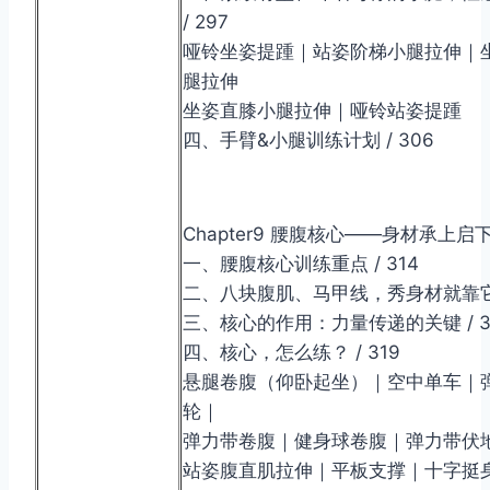
/ 297
哑铃坐姿提踵｜站姿阶梯小腿拉伸｜
腿拉伸
坐姿直膝小腿拉伸｜哑铃站姿提踵
四、手臂&小腿训练计划 / 306
Chapter9 腰腹核心——身材承上
一、腰腹核心训练重点 / 314
二、八块腹肌、马甲线，秀身材就靠它！ 
三、核心的作用：力量传递的关键 / 3
四、核心，怎么练？ / 319
悬腿卷腹（仰卧起坐）｜空中单车｜
轮｜
弹力带卷腹｜健身球卷腹｜弹力带伏
站姿腹直肌拉伸｜平板支撑｜十字挺