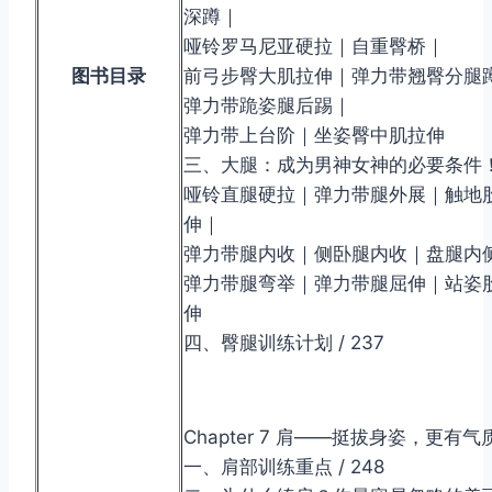
深蹲｜
哑铃罗马尼亚硬拉｜自重臀桥｜
图书目录
前弓步臀大肌拉伸｜弹力带翘臀分腿
弹力带跪姿腿后踢｜
弹力带上台阶｜坐姿臀中肌拉伸
三、大腿：成为男神女神的必要条件！ /
哑铃直腿硬拉｜弹力带腿外展｜触地
伸｜
弹力带腿内收｜侧卧腿内收｜盘腿内
弹力带腿弯举｜弹力带腿屈伸｜站姿
伸
四、臀腿训练计划 / 237
Chapter 7 肩——挺拔身姿，更有气
一、肩部训练重点 / 248