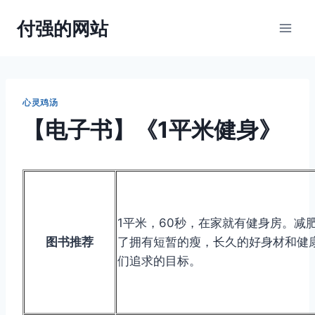
跳
付强的网站
到
内
容
心灵鸡汤
【电子书】《1平米健身》
1平米，60秒，在家就有健身房。减
图书推荐
了拥有短暂的瘦，长久的好身材和健
们追求的目标。