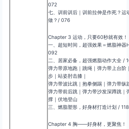
072
七、训前训后｜训前拉伸是作死？运
做？/ 076
Chapter 3 运动，只要60秒就有效！
一、超短时间，超强效果＝燃脂神器HI
092
二、居家必备，超强燃脂动作大全 / 1
弹力带原地跑｜跳绳｜弹力带上台阶
步｜站姿肘击膝｜
弹力带波比跳｜抱拳侧踢｜弹力带纵
弹力带前后跳｜弹力带沙发深蹲跳｜
撑｜伏地登山
三、燃脂塑形，好身材打造计划 / 118
Chapter 4 胸——好身材，更聚焦！