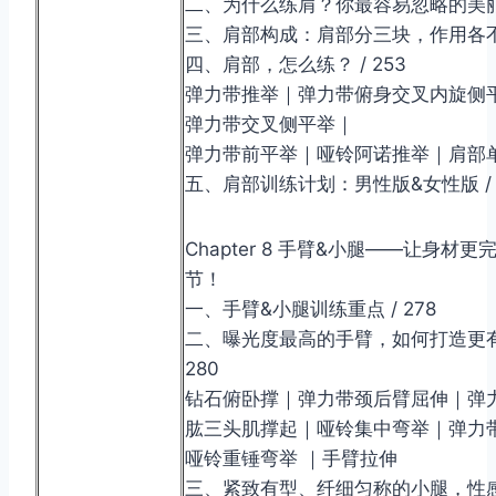
二、为什么练肩？你最容易忽略的美丽！ 
三、肩部构成：肩部分三块，作用各不同 
四、肩部，怎么练？ / 253
弹力带推举｜弹力带俯身交叉内旋侧
弹力带交叉侧平举｜
弹力带前平举｜哑铃阿诺推举｜肩部
五、肩部训练计划：男性版&女性版 / 
Chapter 8 手臂&小腿——让身材更
节！
一、手臂&小腿训练重点 / 278
二、曝光度最高的手臂，如何打造更有
280
钻石俯卧撑｜弹力带颈后臂屈伸｜弹
肱三头肌撑起｜哑铃集中弯举｜弹力
哑铃重锤弯举 ｜手臂拉伸
三、紧致有型、纤细匀称的小腿，性