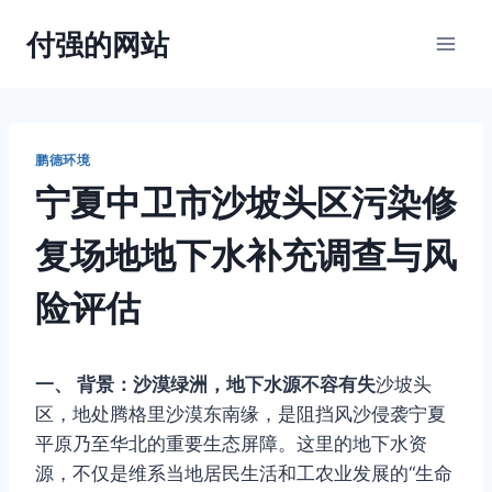
跳
付强的网站
到
内
容
鹏德环境
宁夏中卫市沙坡头区污染修
复场地地下水补充调查与风
险评估
一、 背景：沙漠绿洲，地下水源不容有失
沙坡头
区，地处腾格里沙漠东南缘，是阻挡风沙侵袭宁夏
平原乃至华北的重要生态屏障。这里的地下水资
源，不仅是维系当地居民生活和工农业发展的“生命