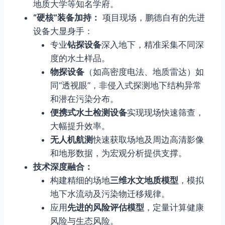
地质大学等知名学府。
“硬核”装备加持：
项目现场，鹏德自有的先进
设备大显身手：
专业
钻探设备
深入地下，精准采集不同深
度的水土样品。
物探设备
（如高密度电法、地质雷达）如
同“透视眼”，非侵入式探测地下结构异常
和潜在污染分布。
便携式水土检测设备
实现现场快速筛查，
大幅提升效率。
无人机航测
快速获取场地及周边高清影像
和地形数据，为宏观分析提供支撑。
技术深度融合：
构建精细的场地
三维水文地质模型
，模拟
地下水流动及污染物迁移规律。
应用
先进的风险评估模型
，定量计算健康
风险与生态风险。