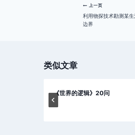
文
上一页
利用物探技术勘测某生
章
边界
导
航
类似文章
《世界的逻辑》20问