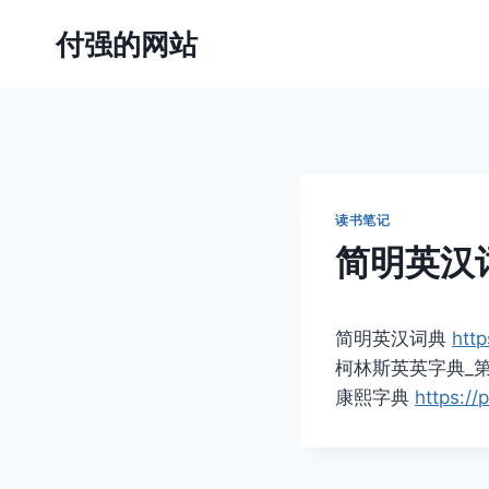
跳
付强的网站
到
内
容
读书笔记
简明英汉
简明英汉词典
http
柯林斯英英字典_第三版_
康熙字典
https:/