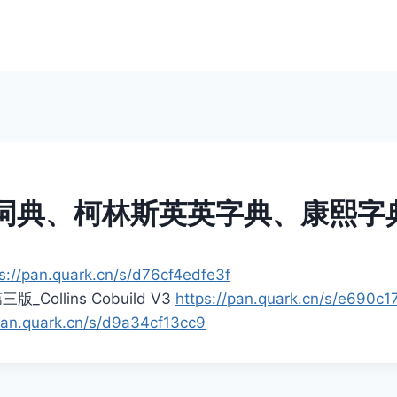
词典、柯林斯英英字典、康熙字
s://pan.quark.cn/s/d76cf4edfe3f
Collins Cobuild V3
https://pan.quark.cn/s/e690c
/pan.quark.cn/s/d9a34cf13cc9