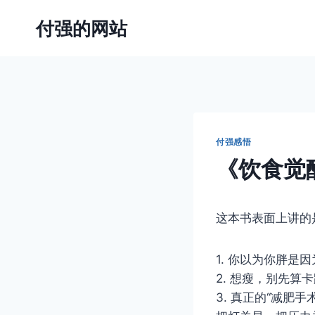
跳
付强的网站
到
内
容
付强感悟
《饮食觉
这本书表面上讲的是
1. 你以为你胖是
2. 想瘦，别先
3. 真正的“减