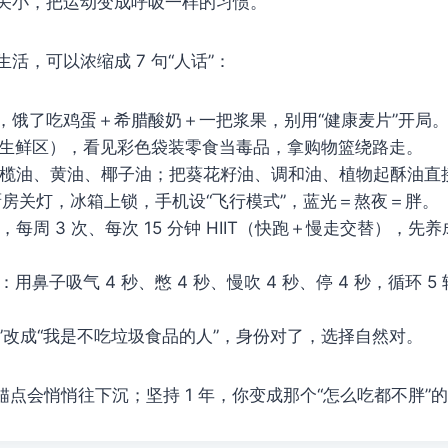
关小，把运动变成呼吸一样的习惯。
活，可以浓缩成 7 句“人话”：
过，饿了吃鸡蛋＋希腊酸奶＋一把浆果，别用“健康麦片”开局
围（生鲜区），看见彩色袋装零食当毒品，拿购物篮绕路走。
：橄榄油、黄油、椰子油；把葵花籽油、调和油、植物起酥油直
以后厨房关灯，冰箱上锁，手机设“飞行模式”，蓝光＝熬夜＝胖。
小时，每周 3 次、每次 15 分钟 HIIT（快跑＋慢走交替），先
：用鼻子吸气 4 秒、憋 4 秒、慢吹 4 秒、停 4 秒，循环 5
0 斤”改成“我是不吃垃圾食品的人”，身份对了，选择自然对。
重锚点会悄悄往下沉；坚持 1 年，你变成那个“怎么吃都不胖”