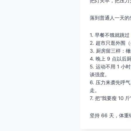
把灯关早，把压力
落到普通人一天的生
1. 早餐不饿就跳
2. 超市只逛外
3. 厨房留三样
4. 晚上 9 点
5. 运动不用 1 
谈强度。
6. 压力来袭先呼气
走。
7. 把“我要瘦 1
坚持 66 天，体