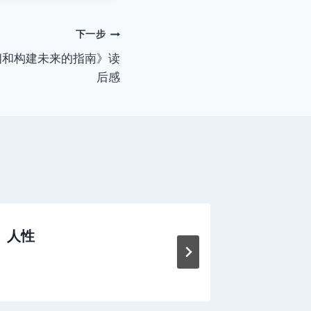
下一步
相和构建未来的指南》读
后感
人性
【影评