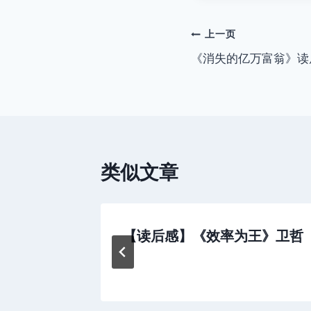
文
上一页
《消失的亿万富翁》读
章
导
航
类似文章
感
【读后感】《效率为王》卫哲