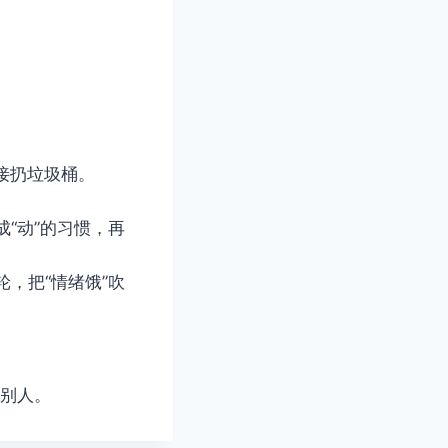
。
接扔垃圾桶。
养成“动”的习惯，再
 轮，把“情绪饿”吹
的别人。