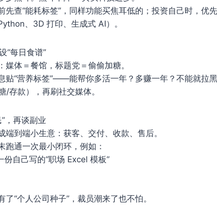
前先查“能耗标签”，同样功能买焦耳低的；投资自己时，优先
thon、3D 打印、生成式 AI）。
设“每日食谱”
：媒体＝餐馆，标题党＝偷偷加糖。
息贴“营养标签”——能帮你多活一年？多赚一年？不能就拉
血糖/存款），再刷社交媒体。
民”，再谈副业
成端到端小生意：获客、交付、收款、售后。
末跑通一次最小闭环，例如：
卖一份自己写的“职场 Excel 模板”
有了“个人公司种子”，裁员潮来了也不怕。