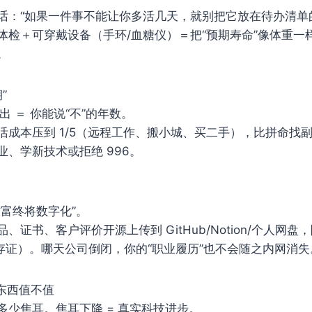
话：“如果一件事不能让你多活几天，就别把它放在待办清单
体检＋可穿戴设备（手环/血糖仪）＝把“预期寿命”像体重一
。
”
出 ＝ 你能说“不”的年数。
活成本压到 1/5（远程工作、搬小城、买二手），比拼命找
、学新技术或拒绝 996。
财富终将数字化”。
证书、客户评价开源上传到 GitHub/Notion/个人网盘，
块链存证）。哪天公司倒闭，你的“职业履历”也不会随之内网消失
断东西值不值
多少焦耳。焦耳下降 = 真实科技进步。