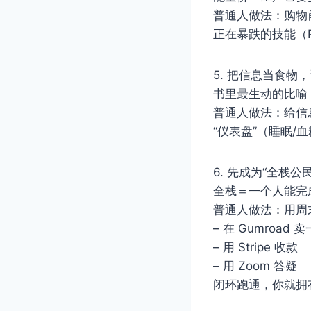
普通人做法：购物
正在暴跌的技能（Py
5. 把信息当食物，
书里最生动的比喻
普通人做法：给信
“仪表盘”（睡眠/
6. 先成为“全栈公
全栈＝一个人能完
普通人做法：用周
– 在 Gumroad 
– 用 Stripe 收款
– 用 Zoom 答疑
闭环跑通，你就拥