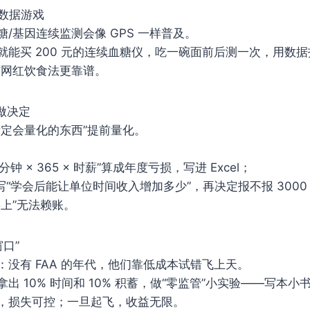
成数据游戏
/基因连续监测会像 GPS 一样普及。
就能买 200 元的连续血糖仪，吃一碗面前后测一次，用数据
信网红饮食法更靠谱。
”做决定
肯定会量化的东西”提前量化。
钟 × 365 × 时薪”算成年度亏损，写进 Excel；
写“学会后能让单位时间收入增加多少”，再决定报不报 3000
上”无法赖账。
窗口”
没有 FAA 的年代，他们靠低成本试错飞上天。
出 10% 时间和 10% 积蓄，做“零监管”小实验——写本
，损失可控；一旦起飞，收益无限。