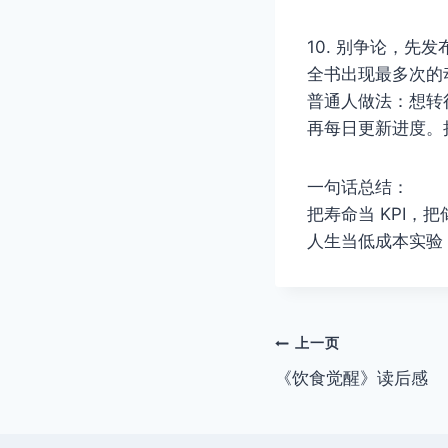
10. 别争论，先发
全书出现最多次的动词不
普通人做法：想转行
再每日更新进度。把
一句话总结：
把寿命当 KPI
人生当低成本实验
文
上一页
《饮食觉醒》读后感
章
导