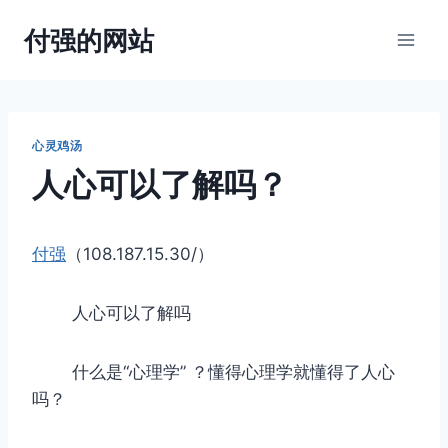
跳
付强的网站
到
内
容
心灵鸡汤
人心可以了解吗？
付强
（108.187.15.30/）
人心可以了解吗
什么是“心理学” ？懂得心理学就懂得了人心
吗？